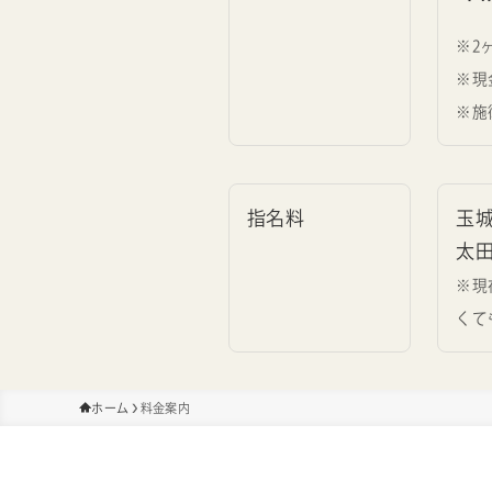
※2
※現
※施
指名料
玉城
太田
※現
くて
ホーム
料金案内